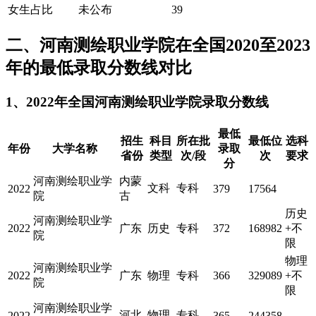
女生占比
未公布
39
二、河南测绘职业学院在全国2020至2023
年的最低录取分数线对比
1、2022年全国河南测绘职业学院录取分数线
最低
招生
科目
所在批
最低位
选科
年份
大学名称
录取
省份
类型
次/段
次
要求
分
河南测绘职业学
内蒙
文科
专科
2022
379
17564
院
古
历史
河南测绘职业学
2022
广东
历史
专科
372
168982
+不
院
限
物理
河南测绘职业学
2022
广东
物理
专科
366
329089
+不
院
限
河南测绘职业学
河北
物理
专科
2022
365
244358