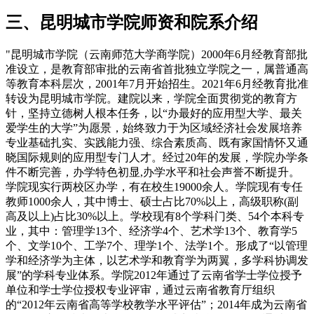
三、昆明城市学院师资和院系介绍
"昆明城市学院（云南师范大学商学院）2000年6月经教育部批
准设立，是教育部审批的云南省首批独立学院之一，属普通高
等教育本科层次，2001年7月开始招生。2021年6月经教育批准
转设为昆明城市学院。建院以来，学院全面贯彻党的教育方
针，坚持立德树人根本任务，以“办最好的应用型大学、最关
爱学生的大学”为愿景，始终致力于为区域经济社会发展培养
专业基础扎实、实践能力强、综合素质高、既有家国情怀又通
晓国际规则的应用型专门人才。经过20年的发展，学院办学条
件不断完善，办学特色初显,办学水平和社会声誉不断提升。
学院现实行两校区办学，有在校生19000余人。学院现有专任
教师1000余人，其中博士、硕士占比70%以上，高级职称(副
高及以上)占比30%以上。学校现有8个学科门类、54个本科专
业，其中：管理学13个、经济学4个、艺术学13个、教育学5
个、文学10个、工学7个、理学1个、法学1个。形成了“以管理
学和经济学为主体，以艺术学和教育学为两翼，多学科协调发
展”的学科专业体系。学院2012年通过了云南省学士学位授予
单位和学士学位授权专业评审，通过云南省教育厅组织
的“2012年云南省高等学校教学水平评估”；2014年成为云南省