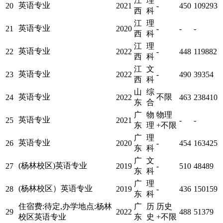
江
理
英语专业
20
2021
-
450
109293
西
科
江
理
英语专业
21
2020
-
-
-
西
科
江
理
英语专业
22
2022
-
448
119882
西
科
江
文
英语专业
23
2022
-
490
39354
西
科
山
综
英语专业
不限
24
2022
463
238410
东
合
广
物
物理
英语专业
25
2021
-
-
东
理
+不限
广
理
英语专业
26
2020
-
454
163425
东
科
广
文
(杨林校区)英语专业
27
2019
-
510
48489
东
科
广
理
(杨林校区）英语专业
28
2019
-
436
150159
东
科
住宿费:待定,办学地点:杨林
广
历
历史
29
2022
488
51379
校区英语专业
东
史
+不限