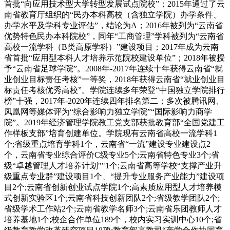
首批“向应用技术型大学转型发展试点院校”；2015年通过了云
南省教育厅组织的“民办本科高校（含独立学院）办学条件、
办学水平及学科专业评估”，结论为A；2016年被列为“云南省
优势特色民办本科院校”，同年“工商管理”学科被列为“云南省
高校一流学科（B类高原学科）”建设项目；2017年成为云南
省首批“应用型本科人才培养示范院校建设单位”；2018年被授
予“云南省足球学院”。2008年-2017年连续十年获得云南省“就
业创业目标责任考核”一等奖，2018年获得云南省“就业创业目
标责任考核优秀高校”。学院连续多年荣登“中国独立学院排行
榜”十强，2017年-2020年连续四年排名第二；多次被腾讯网、
凤凰网等媒体评为“综合影响力独立学院”“国际影响力商学
院”。2019年经济管理学院教工党支部获批教育部“全国党建工
作样板支部”培育创建单位。学院现有云南省高校一流学科1
个;省级重点培育学科1个，云南省“一流”建设专业建设点2
个，云南省专业综合评价C级专业5个;云南省特色专业3个;省
级“卓越管理人才培养计划""1个;云南省高等学校“支撑产业升
级重点专业群”建设项目1个、“提升专业服务产业能力”建设项
目2个;云南省创新创业试点学院1个;高素质应用型人才培养模
式创新实验区1个;云南省科技创新团队2个;省级教学团队2个;
省级学术工作站2个;云南省教学名师3个;云南省乐团教师人才
培养基地1个;校企合作单位189个，校内实习实训中心10个;省