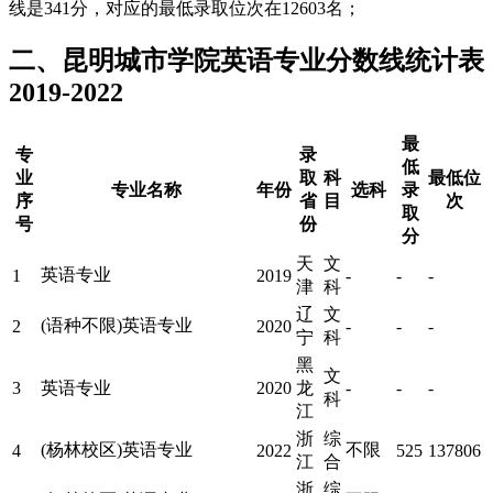
线是341分，对应的最低录取位次在12603名；
二、昆明城市学院英语专业分数线统计表
2019-2022
最
专
录
低
业
取
科
最低位
专业名称
年份
选科
录
序
省
目
次
取
号
份
分
天
文
英语专业
1
2019
-
-
-
津
科
辽
文
(语种不限)英语专业
2
2020
-
-
-
宁
科
黑
文
3
英语专业
2020
龙
-
-
-
科
江
浙
综
(杨林校区)英语专业
不限
4
2022
525
137806
江
合
浙
综