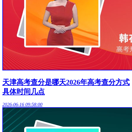
天津高考查分是哪天2026年高考查分方式
具体时间几点
2026-06-16 09:58:00