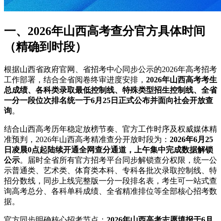
一、2026年山西高考查分官方具体时间
（精确到时段）
根据山西省政府官网、省招考中心同步公示的2026年高考招考
工作部署，结合全省阅卷终审进度安排，
2026年山西高考考生
总成绩、各科类录取最低控制线、特殊类型招生控制线、全省
一分一段位次排名统一于6月25日正式公布并面向社会开放查
询
。
结合山西高考历年稳定放榜节奏、官方工作时序及权威媒体精
准预判，2026年山西高考精准查分开放时段为：
2026年6月25
日凌晨0点起陆续开通全网查分通道，上午集中完成数据解锁
公示
。届时全省所有官方招考平台同步解锁查分权限，统一公
示普通类、艺术类、体育类本科、专科各批次录取控制线、特
招分数线，同步上线完整版一分一段排名表，考生可一站式查
询高考总分、各科单科成绩、全省精准排位等全部核心招考数
据。
官方同步明确核心招考节点：
2026年山西高考志愿填报于6月