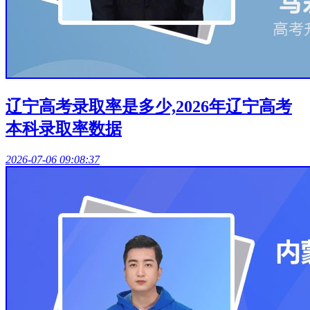
辽宁高考录取率是多少,2026年辽宁高考
本科录取率数据
2026-07-06 09:08:37