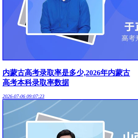
内蒙古高考录取率是多少,2026年内蒙古
高考本科录取率数据
2026-07-06 09:07:23