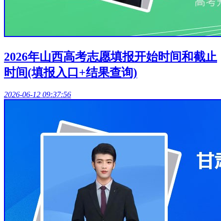
2026年山西高考志愿填报开始时间和截止
时间(填报入口+结果查询)
2026-06-12 09:37:56