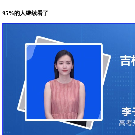
95%的人继续看了