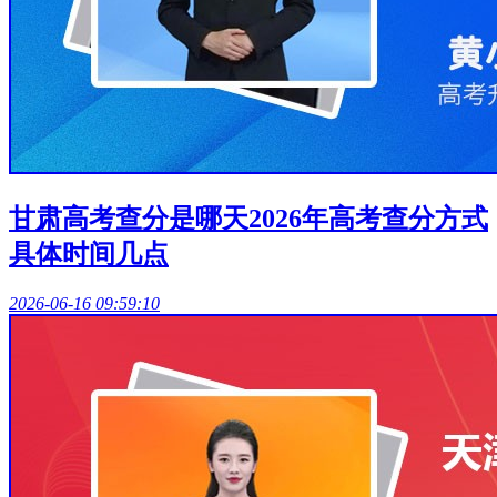
甘肃高考查分是哪天2026年高考查分方式
具体时间几点
2026-06-16 09:59:10