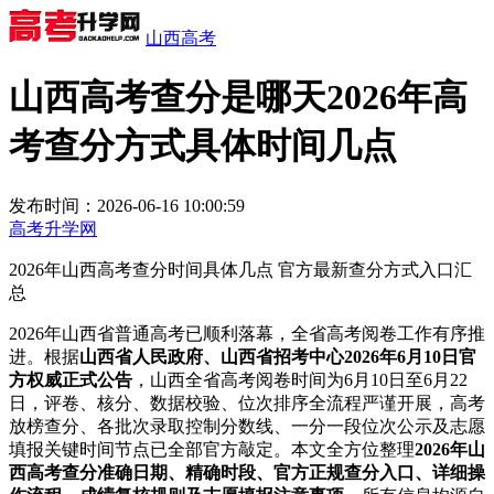
山西高考
山西高考查分是哪天2026年高
考查分方式具体时间几点
发布时间：2026-06-16 10:00:59
高考升学网
2026年山西高考查分时间具体几点 官方最新查分方式入口汇
总
2026年山西省普通高考已顺利落幕，全省高考阅卷工作有序推
进。根据
山西省人民政府、山西省招考中心2026年6月10日官
方权威正式公告
，山西全省高考阅卷时间为6月10日至6月22
日，评卷、核分、数据校验、位次排序全流程严谨开展，高考
放榜查分、各批次录取控制分数线、一分一段位次公示及志愿
填报关键时间节点已全部官方敲定。本文全方位整理
2026年山
西高考查分准确日期、精确时段、官方正规查分入口、详细操