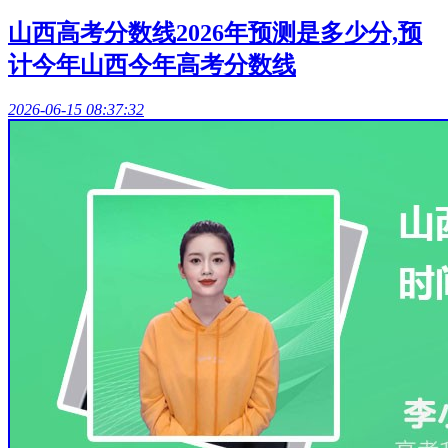
山西高考分数线2026年预测是多少分,预
计今年山西今年高考分数线
2026-06-15 08:37:32