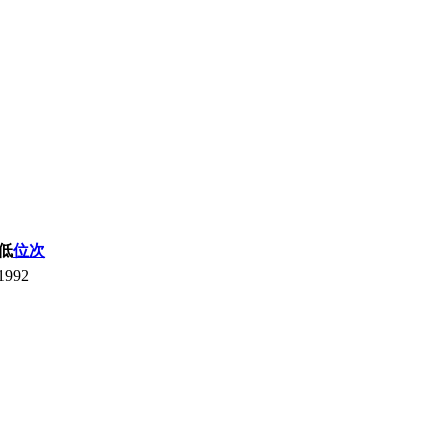
低
位次
1992