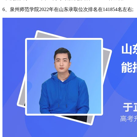
6、泉州师范学院2022年在山东录取位次排名在141854名左右;