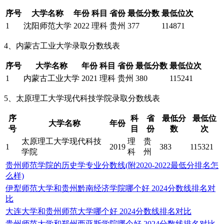
序号
大学名称
年份
科目
省份
最低分数
最低位次
1
沈阳师范大学
2022
理科
贵州
377
114871
4、内蒙古工业大学录取分数线表
序号
大学名称
年份
科目
省份
最低分数
最低位次
1
内蒙古工业大学
2021
理科
贵州
380
115241
5、太原理工大学现代科技学院录取分数线表
序
科
省
最低分
最低位
大学名称
年份
号
目
份
数
次
太原理工大学现代科技
理
贵
1
2019
383
115321
学院
科
州
贵州师范学院的历史学专业分数线(附2020-2022最低分排名怎
么样)
伊犁师范大学和贵州黔南经济学院哪个好 2024分数线排名对
比
大连大学和贵州师范大学哪个好 2024分数线排名对比
贵州师范大学和郑州西亚斯学院哪个好 2024分数线排名对比