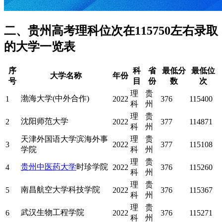
二、贵州高考理科位次在115750左右录取
的大学一览表
序
科
省
最低分
最低位
大学名称
年份
号
目
份
数
次
理
贵
渤海大学(中外合作)
1
2022
376
115400
科
州
理
贵
沈阳师范大学
2
2022
377
114871
科
州
天津外国语大学滨海外事
理
贵
3
2022
377
115108
学院
科
州
理
贵
贵州中医药大学
时珍学院
4
2022
376
115260
科
州
理
贵
南昌航空大学科技学院
5
2022
376
115367
科
州
理
贵
武汉生物工程学院
6
2022
376
115271
科
州