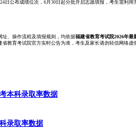
24日公布成绩位次，6月30日起分批开启志愿填报，考生需利
询网址、操作流程及填报规则，均依据
福建省教育考试院2026年
建省教育考试院官方实时公告为准，考生及家长请勿轻信网络虚
高考本科录取率数据
本科录取率数据