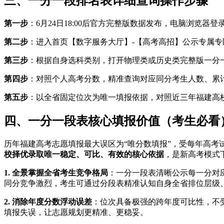
三、一分一段排名表详细查询操作步骤
第一步
：6月24日18:00后官方完整版数据发布，电脑浏览器登录福建省教
第二步
：进入首页【数字服务大厅】-【高考高招】公示专属专
第三步
：根据自身选科类别，打开物理类或历史类完整版一分
第四步
：对照个人高考分数，精准查询对应同分考生人数、累
第五步
：以全省固定位次为唯一填报依据，对照近三年福建高
四、一分一段表核心填报价值（考生必看
历年福建高考志愿填报最大误区为“唯分数填报”，受每年高
校择优录取唯一稳定、可比、有效的核心依据
，是新高考模式
1. 全景掌握全省考生竞争格局
：一分一段表清晰公示每一分对
同分竞争激烈，考生可通过分段表精准认知自身全省排位层级
2. 消除年度分数浮动误差
：位次具备极强的跨年度可比性，不
填报失误，让志愿规划更精准、更稳妥。