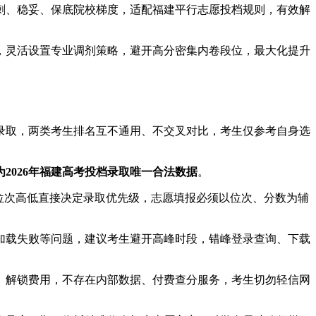
刺、稳妥、保底院校梯度，适配福建平行志愿投档规则，有效解
，灵活设置专业调剂策略，避开高分密集内卷段位，最大化提升
独录取，两类考生排名互不通用、不交叉对比，考生仅参考自身选
2026年福建高考投档录取唯一合法数据
。
位次高低直接决定录取优先级，志愿填报必须以位次、分数为辅
延迟、加载失败等问题，建议考生避开高峰时段，错峰登录查询、下载
、解锁费用，不存在内部数据、付费查分服务，考生切勿轻信网