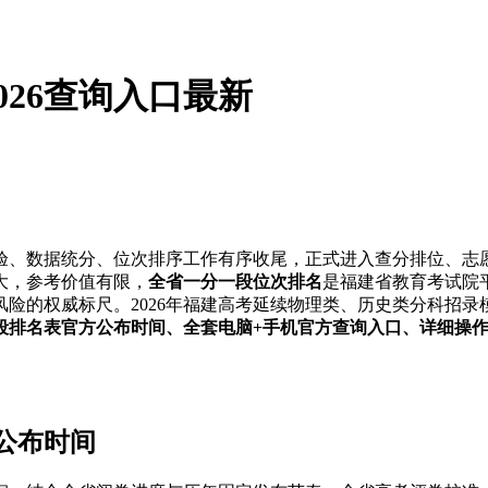
26查询入口最新
核验、数据统分、位次排序工作有序收尾，正式进入查分排位、
大，参考价值有限，
全省一分一段位次排名
是福建省教育考试院
险的权威标尺。2026年福建高考延续物理类、历史类分科招
分一段排名表官方公布时间、全套电脑+手机官方查询入口、详细操
公布时间