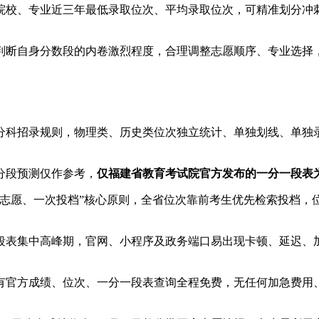
院校、专业近三年最低录取位次、平均录取位次，可精准划分冲
判断自身分数段的内卷激烈程度，合理调整志愿顺序、专业选择
实行分科招录规则，物理类、历史类位次独立统计、单独划线、单
分段预测仅作参考，
仅福建省教育考试院官方发布的一分一段表为
循志愿、一次投档”核心原则，全省位次靠前考生优先检索投档，
查分、查分段表集中高峰期，官网、小程序及政务端口易出现卡顿、
有官方成绩、位次、一分一段表查询全程免费，无任何加急费用