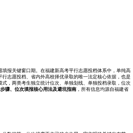
志愿填报关键窗口期。在福建新高考平行志愿投档体系中，单纯高
平行志愿投档、省内外高校择优录取的唯一法定核心依据，也是
录模式，两类考生独立统计位次、单独划线、单独投档录取，位次
作步骤、位次填报核心用法及避坑指南
，所有信息均源自福建省