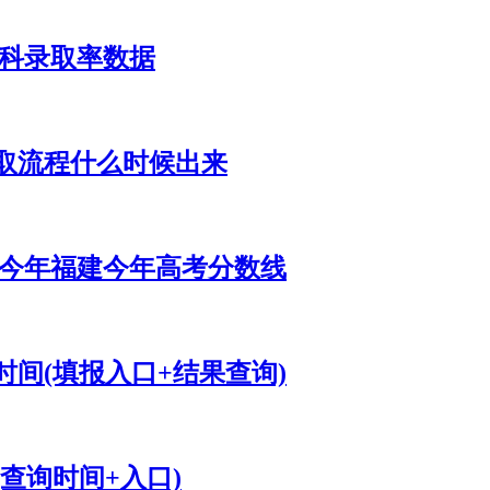
本科录取率数据
录取流程什么时候出来
计今年福建今年高考分数线
时间(填报入口+结果查询)
查询时间+入口)