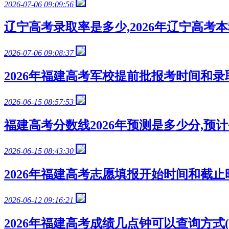
2026-07-06 09:09:56
辽宁高考录取率是多少,2026年辽宁高考
2026-07-06 09:08:37
2026年福建高考军校提前批报考时间和
2026-06-15 08:57:53
福建高考分数线2026年预测是多少分,预
2026-06-15 08:43:30
2026年福建高考志愿填报开始时间和截止
2026-06-12 09:16:21
2026年福建高考成绩几点钟可以查询方式(