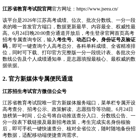
江苏省教育考试院官网
官方网址：https://www.jseea.cn/
该平台是2026年江苏高考成绩、位次、批次分数线、一分一段
表的唯一首发官方端口，数据更新最早、内容最全、权威性最
高。6月24日晚20:00查分通道开放后，考生登录官网首页高考
招考专属查询专区，输入
考生号、动态口令、身份证号及验证
码
，即可一键查询个人高考总分、各科单科成绩、全省精准排
位，同时可下载、打印官方完整版一分一段统计表、各批次分
数线公告及个人成绩通知单，是志愿填报最核心、最权威的数
据依据。
2. 官方新媒体专属便民通道
江苏招生考试官方微信公众号
江苏省教育考试院唯一官方新媒体服务端口，菜单栏专属开设
高考查分、招考公示、政策解读、志愿指导等功能。6月24日
放榜第一时间，公众号将自动推送查分入口、分数线公告、一
分一段表下载链接及最新招考政策，考生完成实名身份核验
后，即可手机一键快速查分、核对全省位次，随时随地备份招
考数据，适配移动端便捷查询需求。