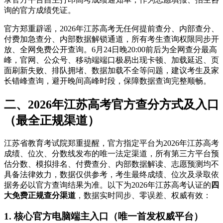
询的官方成绩凭证。
官方郑重辟谣，2026年江苏高考无任何提前查分、内部查分、
付费加急查分、内部数据解锁通道，所有考生查询权限同步开
放、全网免费公开查询。6月24日晚20:00前后为全网查分最高
峰，官网、公众号、移动端端口极易出现卡顿、加载延迟、页
面刷新失败、排队拥堵、数据加载不全等问题，建议考生及家
长错峰查询，避开晚间高峰时段，保障数据查询完整顺畅。
二、2026年江苏高考官方查分方式及入口
（最全正规渠道）
江苏省教育考试院郑重提醒，官方指定平台为2026年江苏高考
成绩、位次、分数线发布的唯一法定渠道，所有第三方平台预
估分数、模拟排名、付费查分、内部数据解读、志愿预测均不
具备法律效力，数据仅供参考，考生最终成绩、位次及录取依
据务必以官方查询结果为准。以下为2026年江苏高考认证的
四
大免费正规查分渠道
，数据实时同步、零误差、权威有效：
1. 核心官方电脑端主入口（唯一首发权威平台）