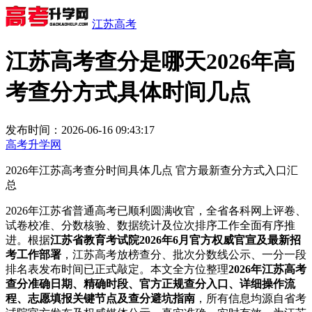
江苏高考
江苏高考查分是哪天2026年高
考查分方式具体时间几点
发布时间：2026-06-16 09:43:17
高考升学网
2026年江苏高考查分时间具体几点 官方最新查分方式入口汇
总
2026年江苏省普通高考已顺利圆满收官，全省各科网上评卷、
试卷校准、分数核验、数据统计及位次排序工作全面有序推
进。根据
江苏省教育考试院2026年6月官方权威官宣及最新招
考工作部署
，江苏高考放榜查分、批次分数线公示、一分一段
排名表发布时间已正式敲定。本文全方位整理
2026年江苏高考
查分准确日期、精确时段、官方正规查分入口、详细操作流
程、志愿填报关键节点及查分避坑指南
，所有信息均源自省考