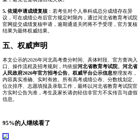
5. 依规申请成绩复核
：若考生对个人单科或总分成绩存在异
议，可在成绩公布后官方规定时限内，通过河北省教育考试院
官网提交成绩复核申请，逾期通道关闭将不予受理，官方复核
结果为最终权威结果。
五、权威声明
本文公示的2026年河北高考查分时间、具体时段、官方查询入
口、操作流程及招考规则，均依据
河北省教育考试院、河北省
人民政府2026年官方招考公告、权威平台公示信息
整理发布，
内容真实准确、实时有效。所有高考成绩公布、分数线划定、
位次排序、志愿填报及录取工作，最终以河北省教育考试院官
方实时公告为准，考生及家长请勿轻信非官方不实传言与虚假
信息。
95%的人继续看了