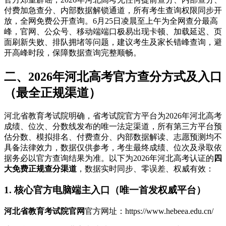
付费加急查分、内部数据解锁通道，所有考生查询权限同步开
放，全网免费公开查询。6月25日凌晨至上午为全网查分最高
峰，官网、公众号、移动端端口极易出现卡顿、加载延迟、页
面刷新失败、排队拥堵等问题，建议考生及家长错峰查询，避
开高峰时段，保障数据查询完整顺畅。
二、2026年河北高考官方查分方式及入口
（最全正规渠道）
河北省教育考试院明确，省考试院官方平台为2026年河北高考
成绩、位次、分数线发布的唯一法定渠道，所有第三方平台预
估分数、模拟排名、付费查分、内部数据解读、志愿预测均不
具备法律效力，数据仅供参考，考生最终成绩、位次及录取依
据务必以官方查询结果为准。以下为2026年河北高考认证的
四
大免费正规查分渠道
，数据实时同步、零误差、权威有效：
1. 核心官方电脑端主入口（唯一首发权威平台）
河北省教育考试院官网
官方网址：https://www.hebeea.edu.cn/