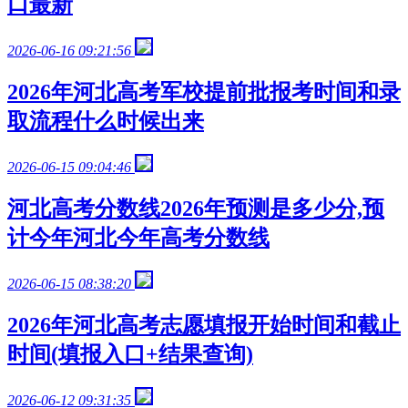
口最新
2026-06-16 09:21:56
2026年河北高考军校提前批报考时间和录
取流程什么时候出来
2026-06-15 09:04:46
河北高考分数线2026年预测是多少分,预
计今年河北今年高考分数线
2026-06-15 08:38:20
2026年河北高考志愿填报开始时间和截止
时间(填报入口+结果查询)
2026-06-12 09:31:35