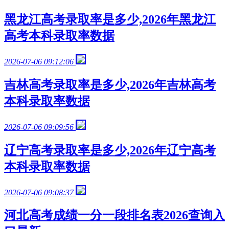
黑龙江高考录取率是多少,2026年黑龙江
高考本科录取率数据
2026-07-06 09:12:06
吉林高考录取率是多少,2026年吉林高考
本科录取率数据
2026-07-06 09:09:56
辽宁高考录取率是多少,2026年辽宁高考
本科录取率数据
2026-07-06 09:08:37
河北高考成绩一分一段排名表2026查询入